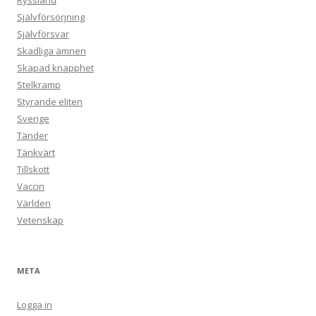
Ryssland
Självförsörjning
Självförsvar
Skadliga ämnen
Skapad knapphet
Stelkramp
Styrande eliten
Sverige
Tänder
Tänkvärt
Tillskott
Vaccin
Världen
Vetenskap
META
Logga in