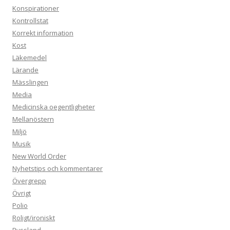
Konspirationer
Kontrollstat
Korrekt information
Kost
Läkemedel
Lärande
Mässlingen
Media
Medicinska oegentligheter
Mellanöstern
Miljö
Musik
New World Order
Nyhetstips och kommentarer
Övergrepp
Övrigt
Polio
Roligt/ironiskt