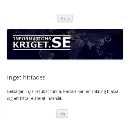
Informationskriget.se
Hoppa
Meny
till
innehåll
Inget hittades
Beklagar, inga resultat funna. Kanske kan en sökning hjälpa
dig att hitta relaterat innehåll.
Sök
efter: