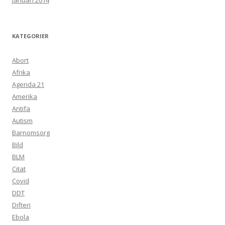
januari 2014
KATEGORIER
Abort
Afrika
Agenda 21
Amerika
Antifa
Autism
Barnomsorg
Bild
BLM
Citat
Covid
DDT
Difteri
Ebola