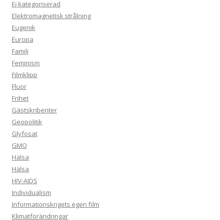
Ej kategoriserad
Elektromagnetisk strålning
Eugenik
Europa
Familj
Feminism
Filmklipp
Fluor
Frihet
Gästskribenter
Geopolitik
Glyfosat
GMO
Hälsa
Hälsa
HIV-AIDS
Individualism
Informationskrigets egen film
Klimatförändringar