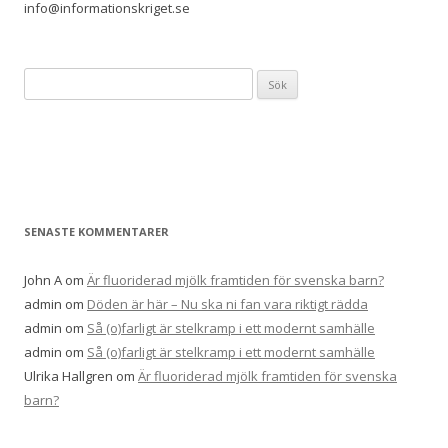
info@informationskriget.se
Sök
efter:
SENASTE KOMMENTARER
John A
om
Är fluoriderad mjölk framtiden för svenska barn?
admin
om
Döden är här – Nu ska ni fan vara riktigt rädda
admin
om
Så (o)farligt är stelkramp i ett modernt samhälle
admin
om
Så (o)farligt är stelkramp i ett modernt samhälle
Ulrika Hallgren
om
Är fluoriderad mjölk framtiden för svenska
barn?