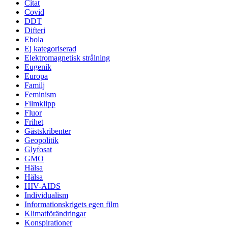
Citat
Covid
DDT
Difteri
Ebola
Ej kategoriserad
Elektromagnetisk strålning
Eugenik
Europa
Familj
Feminism
Filmklipp
Fluor
Frihet
Gästskribenter
Geopolitik
Glyfosat
GMO
Hälsa
Hälsa
HIV-AIDS
Individualism
Informationskrigets egen film
Klimatförändringar
Konspirationer