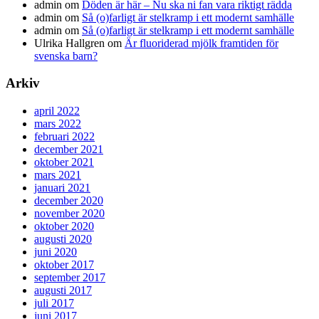
admin
om
Döden är här – Nu ska ni fan vara riktigt rädda
admin
om
Så (o)farligt är stelkramp i ett modernt samhälle
admin
om
Så (o)farligt är stelkramp i ett modernt samhälle
Ulrika Hallgren
om
Är fluoriderad mjölk framtiden för
svenska barn?
Arkiv
april 2022
mars 2022
februari 2022
december 2021
oktober 2021
mars 2021
januari 2021
december 2020
november 2020
oktober 2020
augusti 2020
juni 2020
oktober 2017
september 2017
augusti 2017
juli 2017
juni 2017