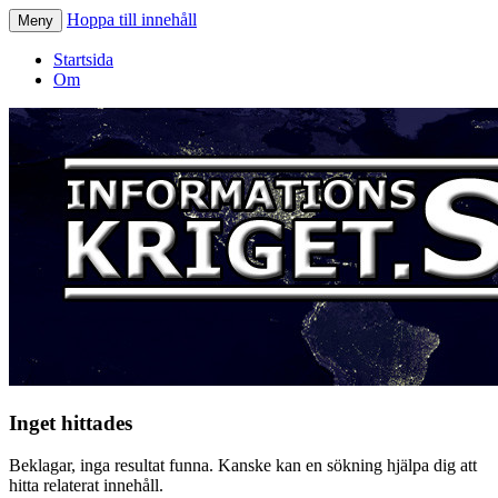
Hoppa till innehåll
Meny
Informationskriget.se
Startsida
Om
Inget hittades
Beklagar, inga resultat funna. Kanske kan en sökning hjälpa dig att
hitta relaterat innehåll.