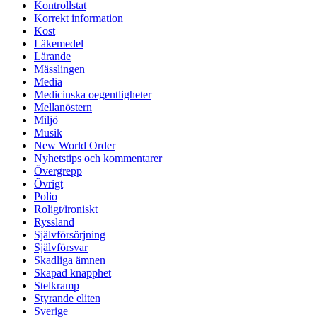
Kontrollstat
Korrekt information
Kost
Läkemedel
Lärande
Mässlingen
Media
Medicinska oegentligheter
Mellanöstern
Miljö
Musik
New World Order
Nyhetstips och kommentarer
Övergrepp
Övrigt
Polio
Roligt/ironiskt
Ryssland
Självförsörjning
Självförsvar
Skadliga ämnen
Skapad knapphet
Stelkramp
Styrande eliten
Sverige