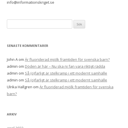
info@informationskriget.se
Sök
efter:
SENASTE KOMMENTARER
John A
om
Är fluoriderad mjölk framtiden för svenska barn?
admin
om
Döden är här – Nu ska ni fan vara riktigt rädda
admin
om
Så (o)farligt är stelkramp i ett modernt samhälle
admin
om
Så (o)farligt är stelkramp i ett modernt samhälle
Ulrika Hallgren
om
Är fluoriderad mjölk framtiden för svenska
barn?
ARKIV