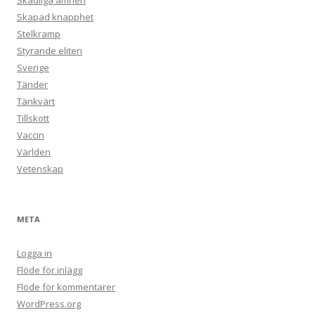
Skadliga ämnen
Skapad knapphet
Stelkramp
Styrande eliten
Sverige
Tänder
Tänkvärt
Tillskott
Vaccin
Världen
Vetenskap
META
Logga in
Flöde för inlägg
Flöde för kommentarer
WordPress.org