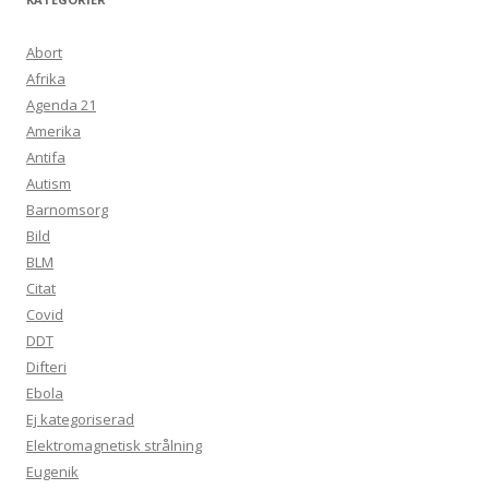
Abort
Afrika
Agenda 21
Amerika
Antifa
Autism
Barnomsorg
Bild
BLM
Citat
Covid
DDT
Difteri
Ebola
Ej kategoriserad
Elektromagnetisk strålning
Eugenik