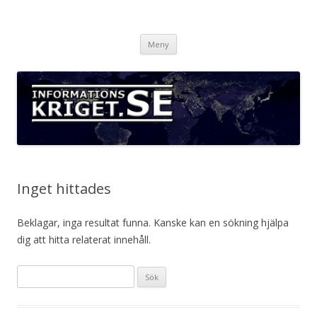
Informationskriget.se
Hoppa
Meny
till
innehåll
Inget hittades
Beklagar, inga resultat funna. Kanske kan en sökning hjälpa
dig att hitta relaterat innehåll.
Sök
efter: