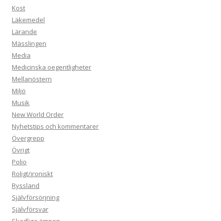
Kost
Läkemedel
Lärande
Mässlingen
Media
Medicinska oegentligheter
Mellanöstern
Miljö
Musik
New World Order
Nyhetstips och kommentarer
Övergrepp
Övrigt
Polio
Roligt/ironiskt
Ryssland
Självförsörjning
Självförsvar