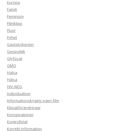
Europa
Familj
Feminism
Filmklipp
Fluor
Frihet
Gästskribenter
Geopolitik
Glyfosat
GMO
Hälsa
Hälsa
HIV-AIDS
Individualism
Informationskrigets egen film
Klimatförändringar
Konspirationer
Kontrollstat
Korrekt information