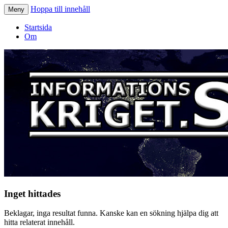
Hoppa till innehåll
Meny
Informationskriget.se
Startsida
Om
Inget hittades
Beklagar, inga resultat funna. Kanske kan en sökning hjälpa dig att
hitta relaterat innehåll.