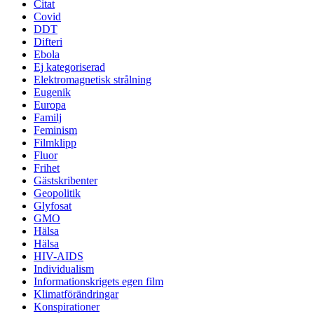
Citat
Covid
DDT
Difteri
Ebola
Ej kategoriserad
Elektromagnetisk strålning
Eugenik
Europa
Familj
Feminism
Filmklipp
Fluor
Frihet
Gästskribenter
Geopolitik
Glyfosat
GMO
Hälsa
Hälsa
HIV-AIDS
Individualism
Informationskrigets egen film
Klimatförändringar
Konspirationer