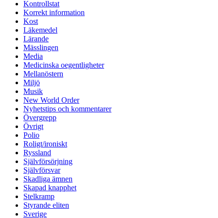
Kontrollstat
Korrekt information
Kost
Läkemedel
Lärande
Mässlingen
Media
Medicinska oegentligheter
Mellanöstern
Miljö
Musik
New World Order
Nyhetstips och kommentarer
Övergrepp
Övrigt
Polio
Roligt/ironiskt
Ryssland
Självförsörjning
Självförsvar
Skadliga ämnen
Skapad knapphet
Stelkramp
Styrande eliten
Sverige