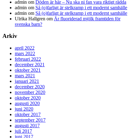
admin
om
Döden är här – Nu ska ni fan vara riktigt rädda
admin
om
Så (o)farligt är stelkramp i ett modernt samhälle
admin
om
Så (o)farligt är stelkramp i ett modernt samhälle
Ulrika Hallgren
om
Är fluoriderad mjölk framtiden för
svenska barn?
Arkiv
april 2022
mars 2022
februari 2022
december 2021
oktober 2021
mars 2021
januari 2021
december 2020
november 2020
oktober 2020
augusti 2020
juni 2020
oktober 2017
september 2017
augusti 2017
juli 2017
juni 2017