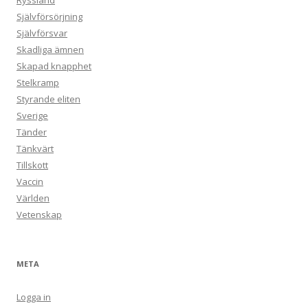
Ryssland
Självförsörjning
Självförsvar
Skadliga ämnen
Skapad knapphet
Stelkramp
Styrande eliten
Sverige
Tänder
Tänkvärt
Tillskott
Vaccin
Världen
Vetenskap
META
Logga in