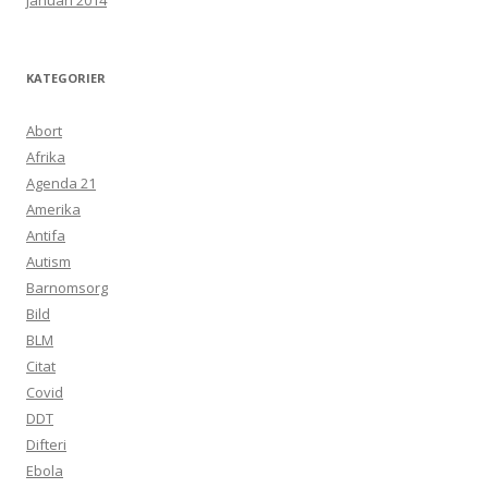
januari 2014
KATEGORIER
Abort
Afrika
Agenda 21
Amerika
Antifa
Autism
Barnomsorg
Bild
BLM
Citat
Covid
DDT
Difteri
Ebola