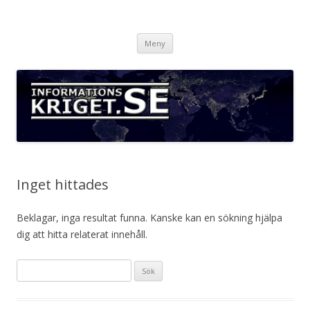
Informationskriget.se
Hoppa
Meny
till
innehåll
Inget hittades
Beklagar, inga resultat funna. Kanske kan en sökning hjälpa
dig att hitta relaterat innehåll.
Sök
efter: