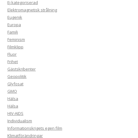
Ej kategoriserad
Elektromagnetisk strålning
Eugenik
Europa
Familj
Feminism
Filmklipp
Fluor
Frihet
Gästskribenter
Geopolitik
Glyfosat
GMO
Hälsa
Hälsa
HIV-AIDS
Individualism
Informationskrigets egen film
Klimatförändringar