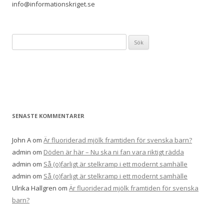
info@informationskriget.se
Sök
efter:
SENASTE KOMMENTARER
John A
om
Är fluoriderad mjölk framtiden för svenska barn?
admin
om
Döden är här – Nu ska ni fan vara riktigt rädda
admin
om
Så (o)farligt är stelkramp i ett modernt samhälle
admin
om
Så (o)farligt är stelkramp i ett modernt samhälle
Ulrika Hallgren
om
Är fluoriderad mjölk framtiden för svenska
barn?