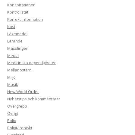
Konspirationer
Kontrollstat
Korrekt information
Kost
Läkemedel
Lärande
Mässlingen
Media
Medicinska oegentligheter
Mellanöstern
Miljö
Musik
New World Order
Nyhetstips och kommentarer
Övergrepp
Övrigt
Polio
Roligt/ironiskt