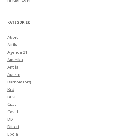
januari 2014
KATEGORIER
Abort
Afrika
Agenda 21
Amerika
Antifa
Autism
Barnomsorg
Bild
BLM
Citat
Covid
DDT
Difteri
Ebola