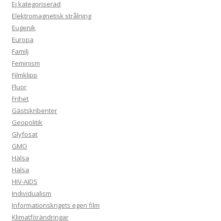
Ej kategoriserad
Elektromagnetisk strålning
Eugenik
Europa
Familj
Feminism
Filmklipp
Fluor
Frihet
Gästskribenter
Geopolitik
Glyfosat
GMO
Hälsa
Hälsa
HIV-AIDS
Individualism
Informationskrigets egen film
Klimatförändringar