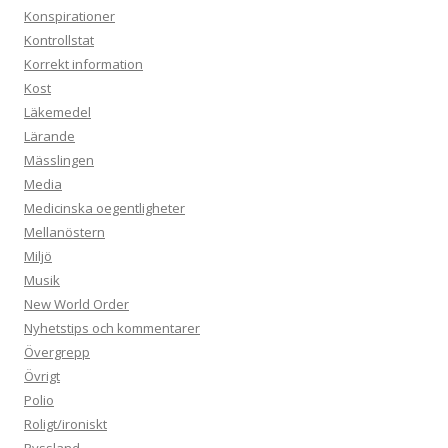
Konspirationer
Kontrollstat
Korrekt information
Kost
Läkemedel
Lärande
Mässlingen
Media
Medicinska oegentligheter
Mellanöstern
Miljö
Musik
New World Order
Nyhetstips och kommentarer
Övergrepp
Övrigt
Polio
Roligt/ironiskt