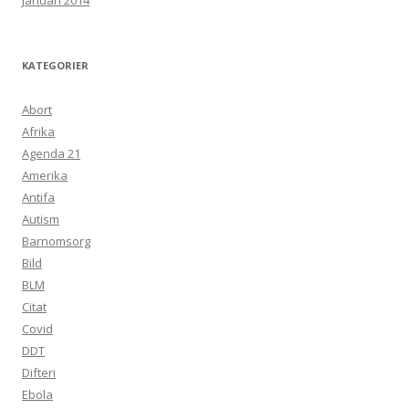
januari 2014
KATEGORIER
Abort
Afrika
Agenda 21
Amerika
Antifa
Autism
Barnomsorg
Bild
BLM
Citat
Covid
DDT
Difteri
Ebola