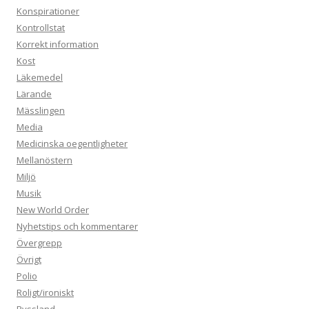
Konspirationer
Kontrollstat
Korrekt information
Kost
Läkemedel
Lärande
Mässlingen
Media
Medicinska oegentligheter
Mellanöstern
Miljö
Musik
New World Order
Nyhetstips och kommentarer
Övergrepp
Övrigt
Polio
Roligt/ironiskt