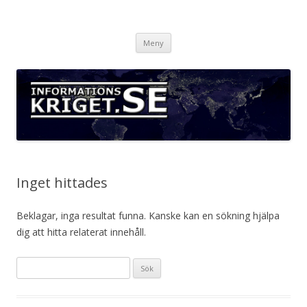
Informationskriget.se
Hoppa
Meny
till
innehåll
Inget hittades
Beklagar, inga resultat funna. Kanske kan en sökning hjälpa
dig att hitta relaterat innehåll.
Sök
efter: