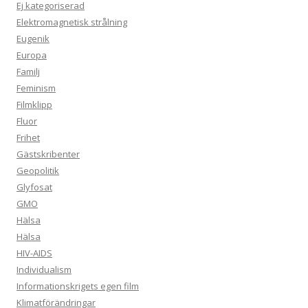
Ej kategoriserad
Elektromagnetisk strålning
Eugenik
Europa
Familj
Feminism
Filmklipp
Fluor
Frihet
Gästskribenter
Geopolitik
Glyfosat
GMO
Hälsa
Hälsa
HIV-AIDS
Individualism
Informationskrigets egen film
Klimatförändringar