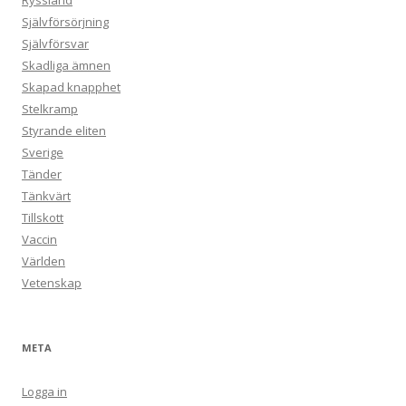
Ryssland
Självförsörjning
Självförsvar
Skadliga ämnen
Skapad knapphet
Stelkramp
Styrande eliten
Sverige
Tänder
Tänkvärt
Tillskott
Vaccin
Världen
Vetenskap
META
Logga in