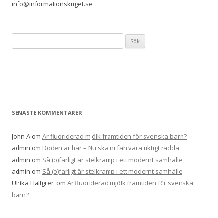
info@informationskriget.se
Sök
efter:
SENASTE KOMMENTARER
John A
om
Är fluoriderad mjölk framtiden för svenska barn?
admin
om
Döden är här – Nu ska ni fan vara riktigt rädda
admin
om
Så (o)farligt är stelkramp i ett modernt samhälle
admin
om
Så (o)farligt är stelkramp i ett modernt samhälle
Ulrika Hallgren
om
Är fluoriderad mjölk framtiden för svenska
barn?