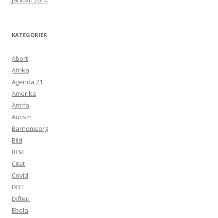
januari 2014
KATEGORIER
Abort
Afrika
Agenda 21
Amerika
Antifa
Autism
Barnomsorg
Bild
BLM
Citat
Covid
DDT
Difteri
Ebola