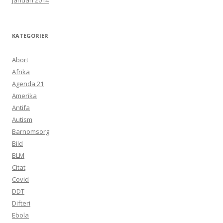
januari 2014
KATEGORIER
Abort
Afrika
Agenda 21
Amerika
Antifa
Autism
Barnomsorg
Bild
BLM
Citat
Covid
DDT
Difteri
Ebola