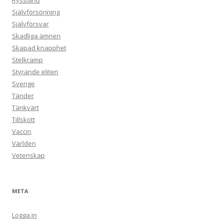
Ryssland
Självförsörjning
Självförsvar
Skadliga ämnen
Skapad knapphet
Stelkramp
Styrande eliten
Sverige
Tänder
Tänkvärt
Tillskott
Vaccin
Världen
Vetenskap
META
Logga in