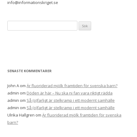
info@informationskriget.se
Sök
efter:
SENASTE KOMMENTARER
John A
om
Är fluoriderad mjölk framtiden för svenska barn?
admin
om
Döden är här – Nu ska ni fan vara riktigt rädda
admin
om
Så (o)farligt är stelkramp i ett modernt samhälle
admin
om
Så (o)farligt är stelkramp i ett modernt samhälle
Ulrika Hallgren
om
Är fluoriderad mjölk framtiden för svenska
barn?