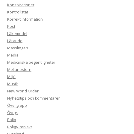
Konspirationer
Kontrollstat
Korrekt information
Kost
Läkemedel
Lärande
Mässlingen
Media
Medicinska oegentligheter
Mellanöstern
Miljö
Musik
New World Order
Nyhetstips och kommentarer
Övergrepp
Övrigt
Polio
Roligt/ironiskt