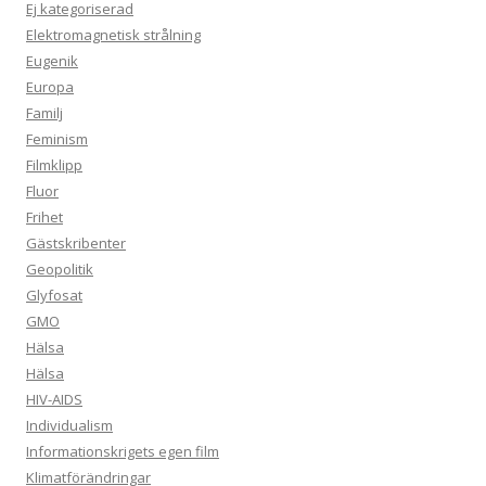
Ej kategoriserad
Elektromagnetisk strålning
Eugenik
Europa
Familj
Feminism
Filmklipp
Fluor
Frihet
Gästskribenter
Geopolitik
Glyfosat
GMO
Hälsa
Hälsa
HIV-AIDS
Individualism
Informationskrigets egen film
Klimatförändringar