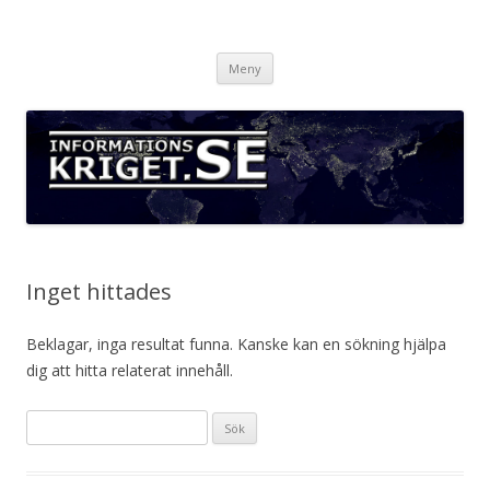
Informationskriget.se
Hoppa
Meny
till
innehåll
Inget hittades
Beklagar, inga resultat funna. Kanske kan en sökning hjälpa
dig att hitta relaterat innehåll.
Sök
efter: