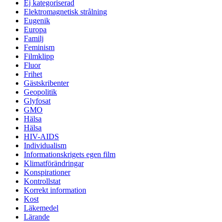
Ej kategoriserad
Elektromagnetisk strålning
Eugenik
Europa
Familj
Feminism
Filmklipp
Fluor
Frihet
Gästskribenter
Geopolitik
Glyfosat
GMO
Hälsa
Hälsa
HIV-AIDS
Individualism
Informationskrigets egen film
Klimatförändringar
Konspirationer
Kontrollstat
Korrekt information
Kost
Läkemedel
Lärande