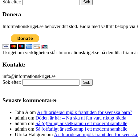
Sök efter:
Donera
Informationskriget.se behöver ditt stöd. Bidra med valfritt belopp vi
I kriget om verkligheten står Informationskriget.se på den lilla fria m
Kontakt:
info@informationskriget.se
Sök efter:
Senaste kommentarer
John A
om
Är fluoriderad mjölk framtiden för svenska barn?
admin
om
Döden är här – Nu ska ni fan vara riktigt rädda
admin
om
Så (o)farligt är stelkramp i ett modernt samhälle
admin
om
Så (o)farligt är stelkramp i ett modernt samhälle
Ulrika Hallgren
om
Är fluoriderad mjölk framtiden för svenska