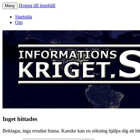
Hoppa till innehåll
Meny
Informationskriget.se
Startsida
Om
Inget hittades
Beklagar, inga resultat funna. Kanske kan en sökning hjälpa dig att hitt