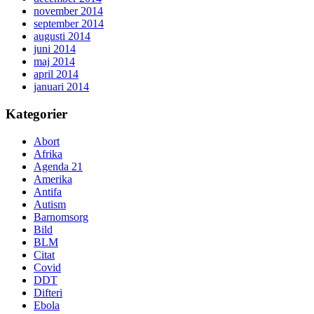
november 2014
september 2014
augusti 2014
juni 2014
maj 2014
april 2014
januari 2014
Kategorier
Abort
Afrika
Agenda 21
Amerika
Antifa
Autism
Barnomsorg
Bild
BLM
Citat
Covid
DDT
Difteri
Ebola