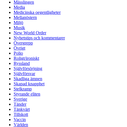
Mässlingen
Media
Medicinska oegentligheter
Mellanöstern
Miljö
Musik
New World Order
Nyhetstips och kommentarer
Övergrepp
Övrigt
Polio
Roligt/ironiskt
Ryssland
Självförsörjning
Självförsvar
Skadliga ämnen
Skapad knapphet
Stelkramp
Styrande eliten
Sverige
Tänder
Tänkvärt
Tillskott
Vaccin
Världen