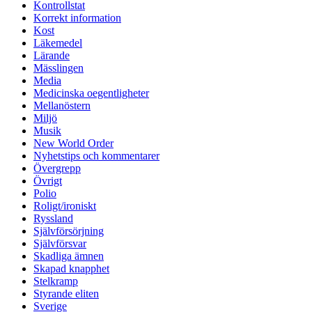
Kontrollstat
Korrekt information
Kost
Läkemedel
Lärande
Mässlingen
Media
Medicinska oegentligheter
Mellanöstern
Miljö
Musik
New World Order
Nyhetstips och kommentarer
Övergrepp
Övrigt
Polio
Roligt/ironiskt
Ryssland
Självförsörjning
Självförsvar
Skadliga ämnen
Skapad knapphet
Stelkramp
Styrande eliten
Sverige