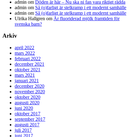
admin
om
Döden är här – Nu ska ni fan vara riktigt rädda
admin
om
Så (o)farligt är stelkramp i ett modernt samhälle
admin
om
Så (o)farligt är stelkramp i ett modernt samhälle
Ulrika Hallgren
om
Är fluoriderad mjölk framtiden för
svenska barn?
Arkiv
april 2022
mars 2022
februari 2022
december 2021
oktober 2021
mars 2021
januari 2021
december 2020
november 2020
oktober 2020
augusti 2020
juni 2020
oktober 2017
september 2017
augusti 2017
juli 2017
juni 2017