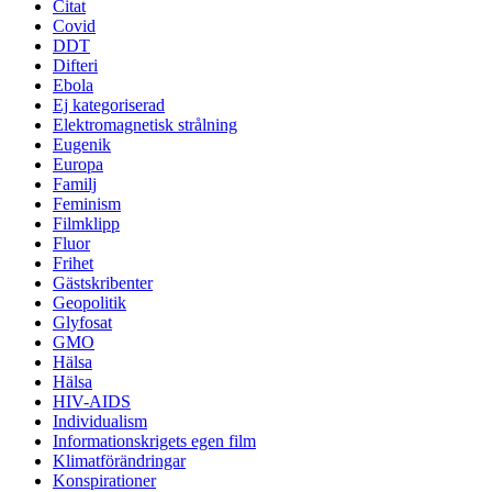
Citat
Covid
DDT
Difteri
Ebola
Ej kategoriserad
Elektromagnetisk strålning
Eugenik
Europa
Familj
Feminism
Filmklipp
Fluor
Frihet
Gästskribenter
Geopolitik
Glyfosat
GMO
Hälsa
Hälsa
HIV-AIDS
Individualism
Informationskrigets egen film
Klimatförändringar
Konspirationer