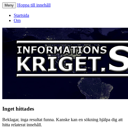
Hoppa till innehåll
Meny
Informationskriget.se
Startsida
Om
Inget hittades
Beklagar, inga resultat funna. Kanske kan en sökning hjälpa dig att
hitta relaterat innehåll.