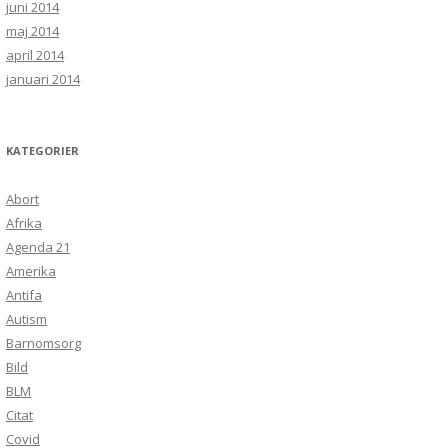
juni 2014
maj 2014
april 2014
januari 2014
KATEGORIER
Abort
Afrika
Agenda 21
Amerika
Antifa
Autism
Barnomsorg
Bild
BLM
Citat
Covid