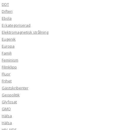
DDT
Difteri
Ebola
Ej kategoriserad
Elektromagnetisk strålning
Eugenik
Europa
Familj
Feminism
Filmklipp
Fluor
Frihet
Gästskribenter
Geopolitik
Glyfosat
GMO
Hälsa
Hälsa
HIV-AIDS