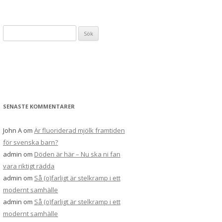
Sök
efter:
SENASTE KOMMENTARER
John A
om
Är fluoriderad mjölk framtiden
för svenska barn?
admin
om
Döden är här – Nu ska ni fan
vara riktigt rädda
admin
om
Så (o)farligt är stelkramp i ett
modernt samhälle
admin
om
Så (o)farligt är stelkramp i ett
modernt samhälle