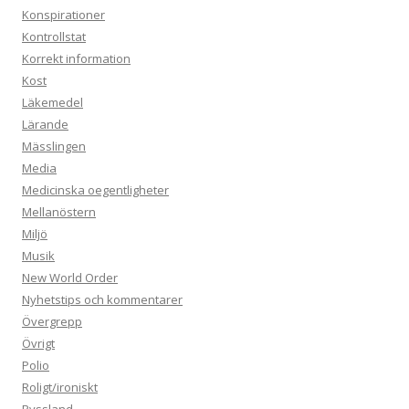
Konspirationer
Kontrollstat
Korrekt information
Kost
Läkemedel
Lärande
Mässlingen
Media
Medicinska oegentligheter
Mellanöstern
Miljö
Musik
New World Order
Nyhetstips och kommentarer
Övergrepp
Övrigt
Polio
Roligt/ironiskt