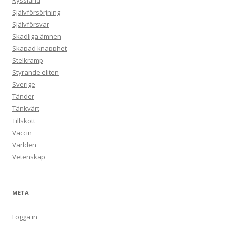
Ryssland
Självförsörjning
Självförsvar
Skadliga ämnen
Skapad knapphet
Stelkramp
Styrande eliten
Sverige
Tänder
Tänkvärt
Tillskott
Vaccin
Världen
Vetenskap
META
Logga in