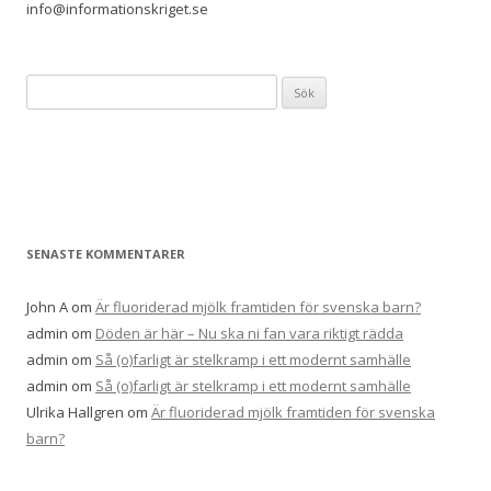
info@informationskriget.se
S
ö
k
e
f
t
e
SENASTE KOMMENTARER
r
:
John A
om
Är fluoriderad mjölk framtiden för svenska barn?
admin
om
Döden är här – Nu ska ni fan vara riktigt rädda
admin
om
Så (o)farligt är stelkramp i ett modernt samhälle
admin
om
Så (o)farligt är stelkramp i ett modernt samhälle
Ulrika Hallgren
om
Är fluoriderad mjölk framtiden för svenska
barn?