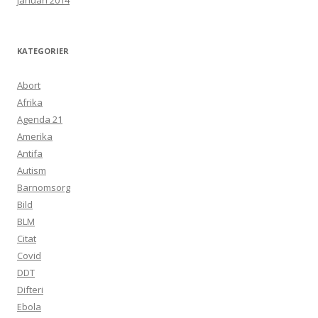
januari 2014
KATEGORIER
Abort
Afrika
Agenda 21
Amerika
Antifa
Autism
Barnomsorg
Bild
BLM
Citat
Covid
DDT
Difteri
Ebola