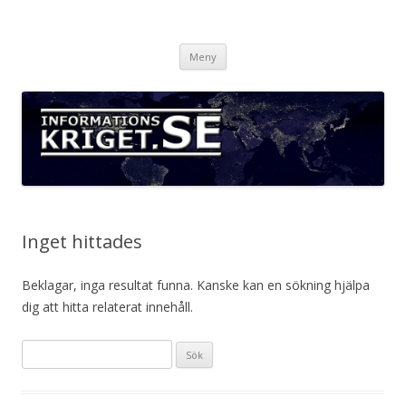
Informationskriget.se
Hoppa
Meny
till
innehåll
Inget hittades
Beklagar, inga resultat funna. Kanske kan en sökning hjälpa
dig att hitta relaterat innehåll.
S
ö
k