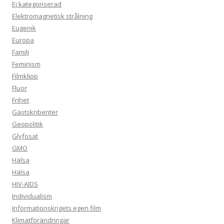
Ej kategoriserad
Elektromagnetisk strålning
Eugenik
Europa
Familj
Feminism
Filmklipp
Fluor
Frihet
Gästskribenter
Geopolitik
Glyfosat
GMO
Hälsa
Hälsa
HIV-AIDS
Individualism
Informationskrigets egen film
Klimatförändringar