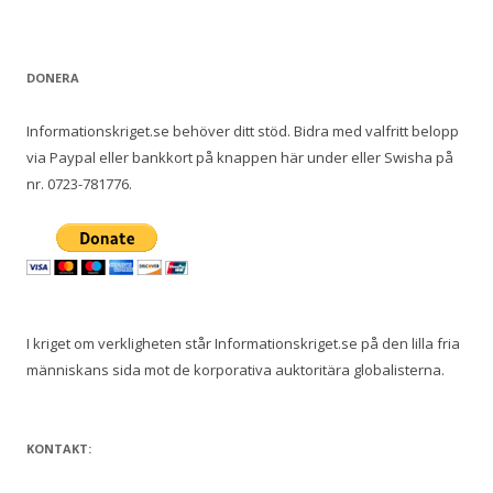
e
f
t
DONERA
e
r
Informationskriget.se behöver ditt stöd. Bidra med valfritt belopp
:
via Paypal eller bankkort på knappen här under eller Swisha på
nr. 0723-781776.
I kriget om verkligheten står Informationskriget.se på den lilla fria
människans sida mot de korporativa auktoritära globalisterna.
KONTAKT: