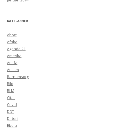
januari 2014
KATEGORIER
Abort
Afrika
Agenda 21
Amerika
Antifa
Autism
Barnomsorg
Bild
BLM
Citat
Covid
DDT
Difteri
Ebola