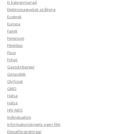
Ej kategoriserad
Elektromagnetisk strålning
Eugenik
Europa
Familj
Feminism
Filmklipp
Fluor
Frihet
Gästskribenter
Geopolitik
Glyfosat
GMO
Hälsa
Hälsa
HIV-AIDS
Individualism
Informationskrigets egen film
Klimatförändringar