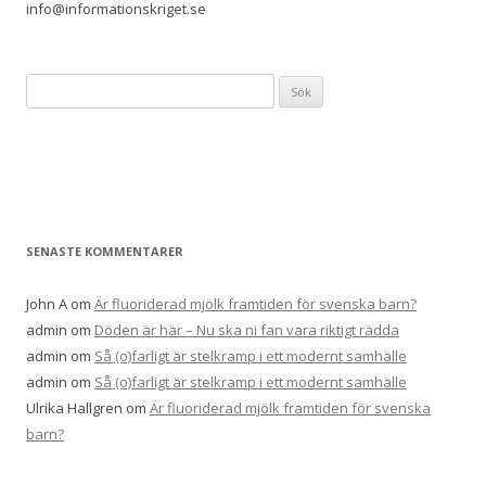
info@informationskriget.se
Sök
efter:
SENASTE KOMMENTARER
John A
om
Är fluoriderad mjölk framtiden för svenska barn?
admin
om
Döden är här – Nu ska ni fan vara riktigt rädda
admin
om
Så (o)farligt är stelkramp i ett modernt samhälle
admin
om
Så (o)farligt är stelkramp i ett modernt samhälle
Ulrika Hallgren
om
Är fluoriderad mjölk framtiden för svenska
barn?