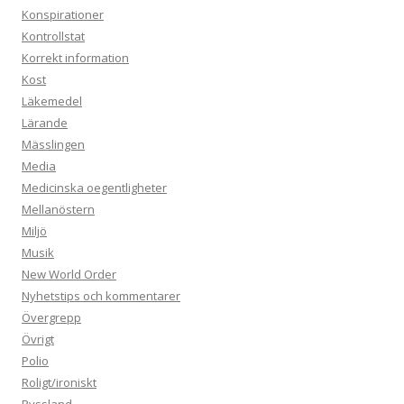
Konspirationer
Kontrollstat
Korrekt information
Kost
Läkemedel
Lärande
Mässlingen
Media
Medicinska oegentligheter
Mellanöstern
Miljö
Musik
New World Order
Nyhetstips och kommentarer
Övergrepp
Övrigt
Polio
Roligt/ironiskt