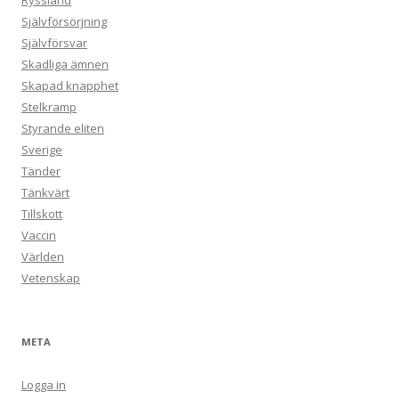
Ryssland
Självförsörjning
Självförsvar
Skadliga ämnen
Skapad knapphet
Stelkramp
Styrande eliten
Sverige
Tänder
Tänkvärt
Tillskott
Vaccin
Världen
Vetenskap
META
Logga in