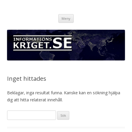
Informationskriget.se
Hoppa
Meny
till
innehåll
Inget hittades
Beklagar, inga resultat funna. Kanske kan en sökning hjälpa
dig att hitta relaterat innehåll.
Sök
efter: