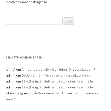
info@informationskriget.se
S
ö
k
e
f
t
e
SENASTE KOMMENTARER
r
:
John A
om
Är fluoriderad mjölk framtiden för svenska barn?
admin
om
Döden är här – Nu ska ni fan vara riktigt rädda
admin
om
Så (o)farligt är stelkramp i ett modernt samhälle
admin
om
Så (o)farligt är stelkramp i ett modernt samhälle
Ulrika Hallgren
om
Är fluoriderad mjölk framtiden för svenska
barn?