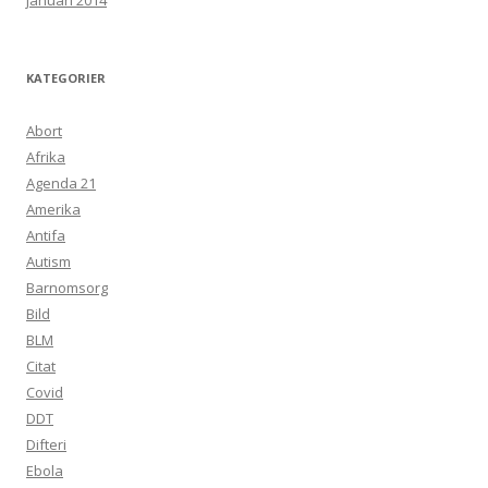
januari 2014
KATEGORIER
Abort
Afrika
Agenda 21
Amerika
Antifa
Autism
Barnomsorg
Bild
BLM
Citat
Covid
DDT
Difteri
Ebola