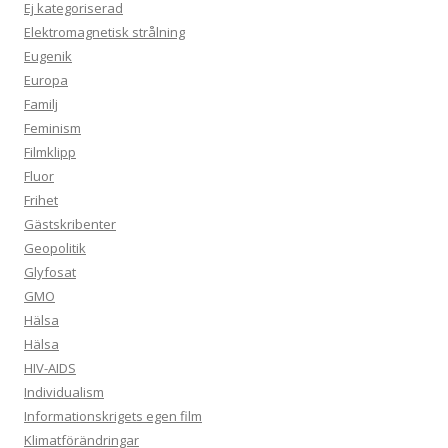
Ej kategoriserad
Elektromagnetisk strålning
Eugenik
Europa
Familj
Feminism
Filmklipp
Fluor
Frihet
Gästskribenter
Geopolitik
Glyfosat
GMO
Hälsa
Hälsa
HIV-AIDS
Individualism
Informationskrigets egen film
Klimatförändringar