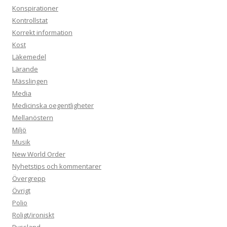
Konspirationer
Kontrollstat
Korrekt information
Kost
Läkemedel
Lärande
Mässlingen
Media
Medicinska oegentligheter
Mellanöstern
Miljö
Musik
New World Order
Nyhetstips och kommentarer
Övergrepp
Övrigt
Polio
Roligt/ironiskt