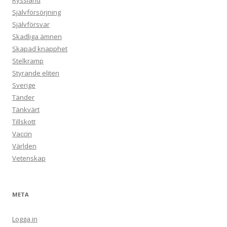
Ryssland
Självförsörjning
Självförsvar
Skadliga ämnen
Skapad knapphet
Stelkramp
Styrande eliten
Sverige
Tänder
Tänkvärt
Tillskott
Vaccin
Världen
Vetenskap
META
Logga in