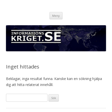
Informationskriget.se
Hoppa
Meny
till
innehåll
Inget hittades
Beklagar, inga resultat funna. Kanske kan en sökning hjälpa
dig att hitta relaterat innehåll.
S
ö
k