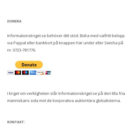
e
f
t
DONERA
e
r
Informationskriget.se behöver ditt stöd. Bidra med valfritt belopp
:
via Paypal eller bankkort på knappen här under eller Swisha på
nr. 0723-781776.
I kriget om verkligheten står Informationskriget.se på den lilla fria
människans sida mot de korporativa auktoritära globalisterna.
KONTAKT: