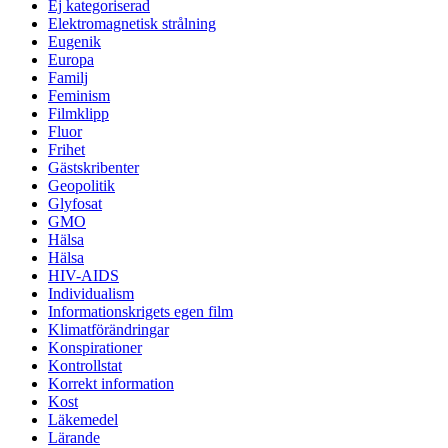
Ej kategoriserad
Elektromagnetisk strålning
Eugenik
Europa
Familj
Feminism
Filmklipp
Fluor
Frihet
Gästskribenter
Geopolitik
Glyfosat
GMO
Hälsa
Hälsa
HIV-AIDS
Individualism
Informationskrigets egen film
Klimatförändringar
Konspirationer
Kontrollstat
Korrekt information
Kost
Läkemedel
Lärande