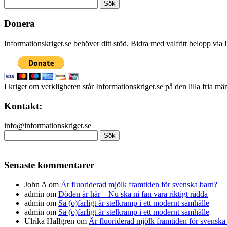
Sök
efter:
Donera
Informationskriget.se behöver ditt stöd. Bidra med valfritt belopp vi
I kriget om verkligheten står Informationskriget.se på den lilla fria m
Kontakt:
info@informationskriget.se
Sök
efter:
Senaste kommentarer
John A
om
Är fluoriderad mjölk framtiden för svenska barn?
admin
om
Döden är här – Nu ska ni fan vara riktigt rädda
admin
om
Så (o)farligt är stelkramp i ett modernt samhälle
admin
om
Så (o)farligt är stelkramp i ett modernt samhälle
Ulrika Hallgren
om
Är fluoriderad mjölk framtiden för svenska