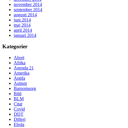
november 2014
september 2014
augusti 2014
juni 2014
maj 2014
april 2014
januari 2014
Kategorier
Abort
Afrika
Agenda 21
Amerika
Antifa
Autism
Barnomsorg
Bild
BLM
Citat
Covid
DDT
Difteri
Ebola