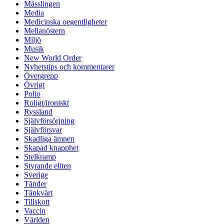
Mässlingen
Media
Medicinska oegentligheter
Mellanöstern
Miljö
Musik
New World Order
Nyhetstips och kommentarer
Övergrepp
Övrigt
Polio
Roligt/ironiskt
Ryssland
Självförsörjning
Självförsvar
Skadliga ämnen
Skapad knapphet
Stelkramp
Styrande eliten
Sverige
Tänder
Tänkvärt
Tillskott
Vaccin
Världen