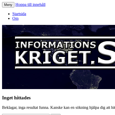
Hoppa till innehåll
Meny
Informationskriget.se
Startsida
Om
Inget hittades
Beklagar, inga resultat funna. Kanske kan en sökning hjälpa dig att hitt