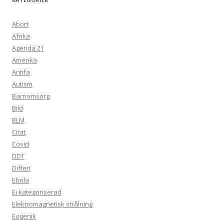
Abort
Afrika
Agenda 21
Amerika
Antifa
Autism
Barnomsorg
Bild
BLM
Citat
Covid
DDT
Difteri
Ebola
Ej kategoriserad
Elektromagnetisk strålning
Eugenik