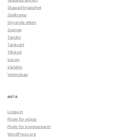
Skadliga ämnen
Skapad knapphet
Stelkramp
Styrande eliten
Sverige
Tänder
Tänkvärt
Tillskott
Vaccin
Världen
Vetenskap
META
Logga in
Flöde för inlägg
Flöde för kommentarer
WordPress.org