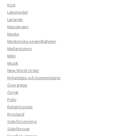
Kost
Läkemedel
Lärande
Mässlingen
Media
Medicinska oegentligheter
Mellanöstern
Miljö
Musik
New World Order
Nyhetstips och kommentarer
Övergrepp
Övrigt
Polio
Roligt/ironiskt
Ryssland
Självförsörjning
Självförsvar