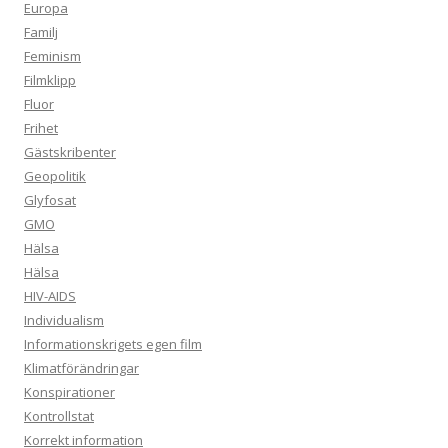
Europa
Familj
Feminism
Filmklipp
Fluor
Frihet
Gästskribenter
Geopolitik
Glyfosat
GMO
Hälsa
Hälsa
HIV-AIDS
Individualism
Informationskrigets egen film
Klimatförändringar
Konspirationer
Kontrollstat
Korrekt information