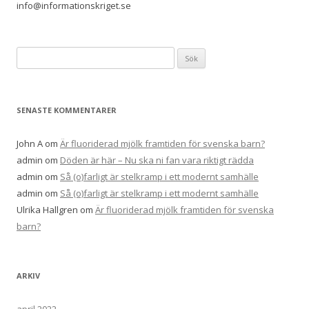
info@informationskriget.se
Sök
efter:
SENASTE KOMMENTARER
John A
om
Är fluoriderad mjölk framtiden för svenska barn?
admin
om
Döden är här – Nu ska ni fan vara riktigt rädda
admin
om
Så (o)farligt är stelkramp i ett modernt samhälle
admin
om
Så (o)farligt är stelkramp i ett modernt samhälle
Ulrika Hallgren
om
Är fluoriderad mjölk framtiden för svenska
barn?
ARKIV