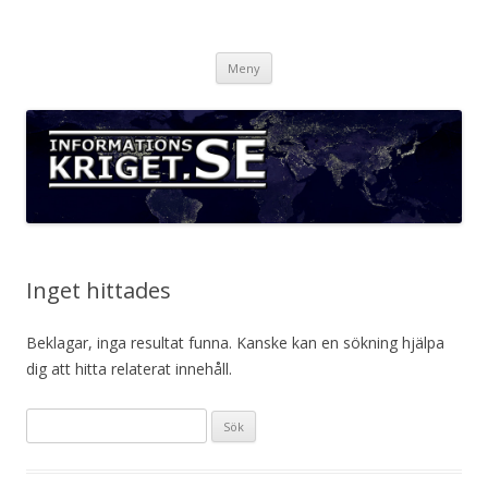
Informationskriget.se
Hoppa
Meny
till
innehåll
Inget hittades
Beklagar, inga resultat funna. Kanske kan en sökning hjälpa
dig att hitta relaterat innehåll.
Sök
efter: