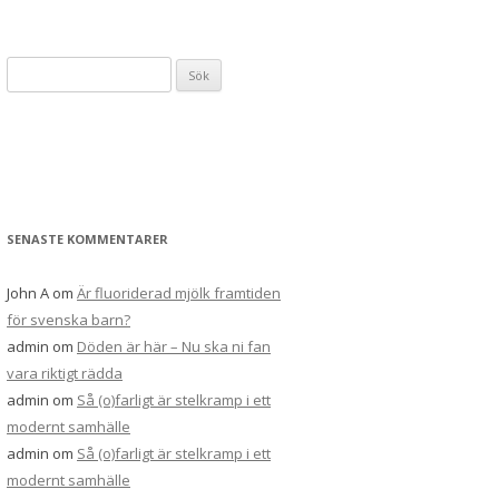
Sök
efter:
SENASTE KOMMENTARER
John A
om
Är fluoriderad mjölk framtiden
för svenska barn?
admin
om
Döden är här – Nu ska ni fan
vara riktigt rädda
admin
om
Så (o)farligt är stelkramp i ett
modernt samhälle
admin
om
Så (o)farligt är stelkramp i ett
modernt samhälle