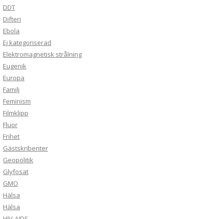
DDT
Difteri
Ebola
Ej kategoriserad
Elektromagnetisk strålning
Eugenik
Europa
Familj
Feminism
Filmklipp
Fluor
Frihet
Gästskribenter
Geopolitik
Glyfosat
GMO
Hälsa
Hälsa
HIV-AIDS