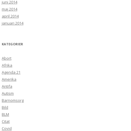
juni 2014
maj 2014
april 2014
januari 2014
KATEGORIER
Abort
Afrika
Agenda 21
Amerika
Antifa
Autism
Barnomsorg
Bild
BLM
Citat
Covid